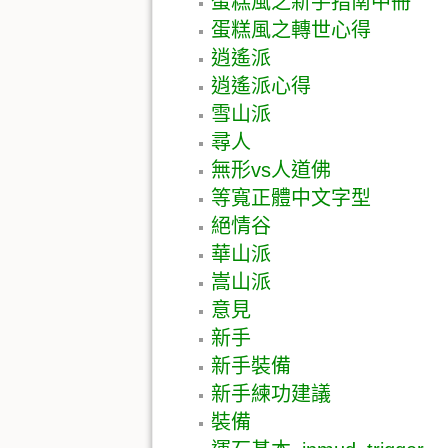
蛋糕風之新手指南中冊
蛋糕風之轉世心得
逍遙派
逍遙派心得
雪山派
尋人
無形vs人道佛
等寬正體中文字型
絕情谷
華山派
嵩山派
意見
新手
新手裝備
新手練功建議
裝備