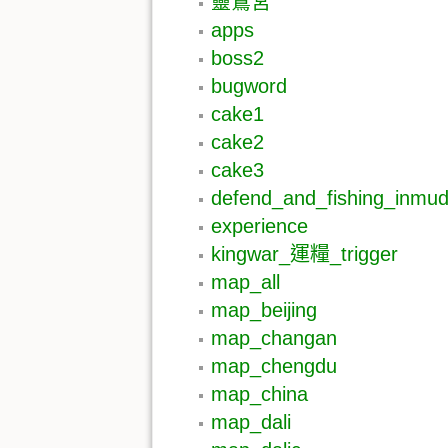
靈鷲宮
apps
boss2
bugword
cake1
cake2
cake3
defend_and_fishing_inmud
experience
kingwar_運糧_trigger
map_all
map_beijing
map_changan
map_chengdu
map_china
map_dali