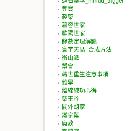
運石基本_inmud_trigger
奪寶
製藥
慕容世家
歐陽世家
餘數定理解謎
寰宇天晶_合成方法
衡山派
幫會
轉世重生注意事項
雜學
離線練功心得
藥王谷
關外胡家
鐵掌幫
魔教