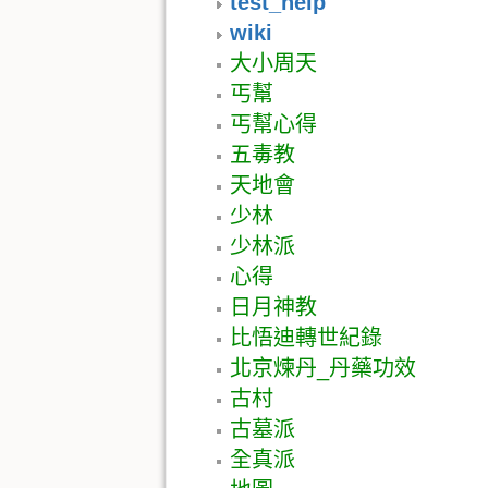
test_help
wiki
大小周天
丐幫
丐幫心得
五毒教
天地會
少林
少林派
心得
日月神教
比悟迪轉世紀錄
北京煉丹_丹藥功效
古村
古墓派
全真派