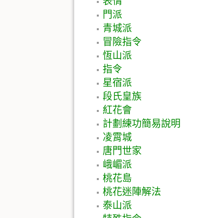
表情
門派
青城派
冒險指令
恆山派
指令
星宿派
段氏皇族
紅花會
計劃練功簡易說明
凌霄城
唐門世家
峨嵋派
桃花島
桃花迷陣解法
泰山派