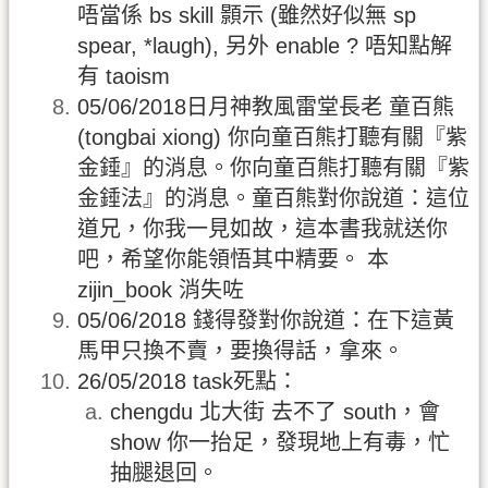
唔當係 bs skill 顥示 (雖然好似無 sp
spear, *laugh), 另外 enable ? 唔知點解
有 taoism
05/06/2018日月神教風雷堂長老 童百熊
(tongbai xiong) 你向童百熊打聽有關『紫
金錘』的消息。你向童百熊打聽有關『紫
金錘法』的消息。童百熊對你說道：這位
道兄，你我一見如故，這本書我就送你
吧，希望你能領悟其中精要。 本
zijin_book 消失咗
05/06/2018 錢得發對你說道：在下這黃
馬甲只換不賣，要換得話，拿來。
26/05/2018 task死點：
chengdu 北大街 去不了 south，會
show 你一抬足，發現地上有毒，忙
抽腿退回。