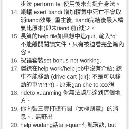
步法 perform fei 使用後未有提升身法。
峨嵋 exert tiandi 增加精氣中死亡不會取
消tiandi效果; 重生後, tiandi完結後最大精
氣比原來(即未tiandi前)減少。
長篇的help file如果想中途quit, 輸入“q”
不能離開閱讀文件，只有被迫看完全篇內
容。
祝福套裝set bonus not working.
運鏢在help work/help job中沒有介紹; 鏢
車不能移動 (drive cart [dir]: 不是可以移
動的車?!?!?!) - 原來gan che to xxx得
rideto xuanming 你無法騎馬達到這個地
方。
你向張三豐打聽有關『太極劍意』的消
息。: 無野出
help wudang話taiji-quan有亂環訣, but