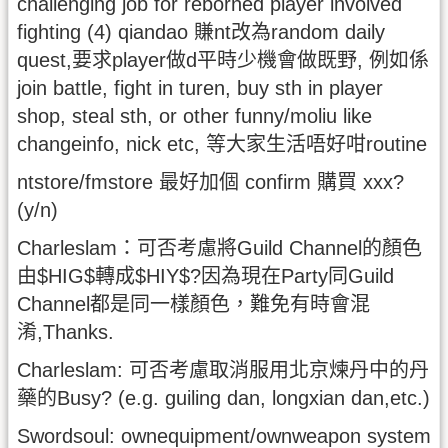
challenging job for reborned player involved
fighting (4) qiandao 賺nt改為random daily
quest,要求player做d平時少機會做既野, 例如係
join battle, fight in turen, buy sth in player
shop, steal sth, or other funny/moliu like
changeinfo, nick etc, 等大家生活唔好咁routine
ntstore/fmstore 最好加個 confirm 購買 xxx?
(y/n)
Charleslam：可否考慮將Guild Channel的顏色
由$HIG$轉成$HIY$?因為現在Party同Guild
Channel都是同一樣顏色，難免有時會混
淆,Thanks.
Charleslam: 可否考慮取消服用北京煉丹中的丹
藥的Busy? (e.g. guiling dan, longxian dan,etc.)
Swordsoul: ownequipment/ownweapon system