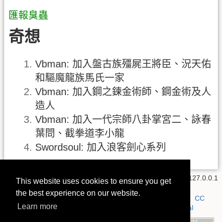
匯報臭蟲
奇想
Vbman: 加入盤古族殭屍王將臣、況天佑
和驅魔龍族馬氏一家
Vbman: 加入鋼之鍊金術師、鋼金術及人
造人
Vbman: 加入一代宗師八卦掌宮二、詠春
葉問、截拳道李小龍
Swordsoul: 加入浪客劍心系列
意見.txt
· 上一次變更:
2018/10/07 13:34
由
127.0.0.1
This website uses cookies to ensure you get
the best experience on our website.
若無特別註明，本 wiki 上的內容都是採用以下授權方式：
CC
Learn more
Attribution-Noncommercial-Share Alike 4.0 International