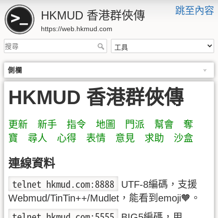
跳至內容
HKMUD 香港群俠傳
https://web.hkmud.com
側欄
HKMUD 香港群俠傳
更新
新手
指令
地圖
門派
幫會
奪
寶
尋人
心得
表情
意見
求助
沙盒
連線資料
telnet hkmud.com:8888
UTF-8編碼，支援
Webmud/TinTin++/Mudlet，能看到emoji🧡。
telnet hkmud.com:5555
BIG5編碼，用