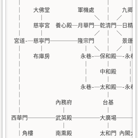
  ｜                              ｜         
  ｜    大佛堂          軍機處    ｜    九卿房
  ｜      ｜                  ＼  ｜  ／      
  ｜    慈寧宮  養心殿─月華門─乾清門─日精門
  ｜      ｜                  ／  ｜  ＼      
 宮道-─慈寧門─────隆宗門    ｜    景運
  ｜      ｜              ｜  ＼  ｜  ／  ｜   
  ｜    布庫房           永巷-─保和殿─-永巷
  ｜                      ｜      ｜      ｜  
  ｜                      ｜    中和殿    ｜
  ｜                      ｜      ｜      ｜   
  ｜                     永巷-─太和殿─-永巷    
  ｜                              ｜          
  ｜            內務府           台基          
  ｜              ｜              ｜          
西華門─────武英殿─────大廣場────
  ｜              ｜              ｜        
  ｜角樓        南熏殿          太和門 內