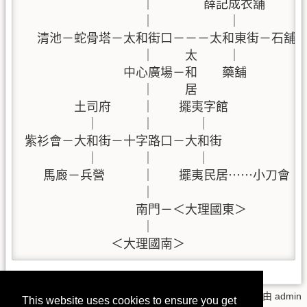
                   ｜        薛記成衣舖

                   ｜            ｜

  清池－蛇骨塔－太和街口－－－太和東街－石舖

                   ｜     太     ｜

                中心廣場－和    藥舖

                   ｜     居

        土司府     ｜    擺夷字館

          ｜       ｜       ｜

紫衫會－大和街－十字路口－大和街

          ｜       ｜       ｜

   馬廄－兵營      ｜    擺夷民居……小刀會

                   ｜

                  南門－＜大理國東＞

                   ｜

              ＜大理國南＞
map_dali.txt
· 上一次變更:
2018/05/27 14:04
由
admin
This website uses cookies to ensure you get