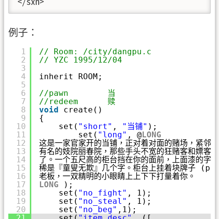
</sxh>
例子：
1
// Room: /city/dangpu.c
2
// YZC 1995/12/04
3
4
inherit ROOM;
5
6
//pawn        当
7
//redeem      赎
8
void
create()
9
{
10
set(
"short"
, 
"当铺"
);
11
set(
"long"
, @
LONG
12
这是一家官家开的当铺，正对着对面的赌场，紧邻着
13
有名的妓院丽春院，那些手头不宽的狂赌客和嫖客自
14
了。一个五尺高的柜台挡在你的面前，上面漆的字已
15
稀是『童叟无欺』几个字。柜台上挂着块牌子 (pai
16
老板，一双精明的小眼睛上上下下打量着你。
17
LONG
);
18
set(
"no_fight"
, 1);
19
set(
"no_steal"
, 1);
20
set(
"no_beg"
,1);
21
set(
"item_desc"
, ([