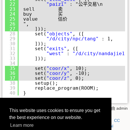
22
"paizi"
: "公平交易\n
23
sell        卖
24
buy         买
25
value       估价
26
",
27
]));
28
set(
"objects"
, ([
29
"/d/city/npc/tang"
: 1,
30
]));
31
set(
"exits"
, ([
32
"west"
: 
"/d/city/nandajie1"
33
]));
34
35
set(
"coor/x"
, 10);
36
set(
"coor/y"
, -10);
37
set(
"coor/z"
, 0);
38
setup();
39
replace_program(ROOM);
40
}
syntaxhighlighter4.txt
· 上一次變更:
2018/08/07 23:30
由
admin
This website uses cookies to ensure you get
the best experience on our website.
若無特別註明，本 wiki 上的內容都是採用以下授權方式：
CC
Learn more
Attribution-Noncommercial-Share Alike 4.0 International