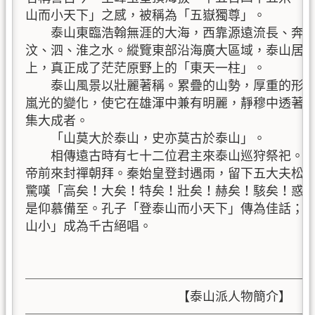
山而小天下」之感，被稱為「五嶽獨尊」。

　　泰山東臨浩翰無涯的大海，西靠源遠流長、奔流
汶、泗、淮之水。縱覽東部沿海廣大區域，泰山居高
上，真正成了茫茫原野上的「東天一柱」。

　　泰山風景以壯麗著稱。累疊的山勢，厚重的形體
嵐光的變化，使它在雄渾中兼有明麗，靜穆中透著神
集大成者。

    「山莫大於泰山，史亦莫古於泰山」。

    相傳遠古時有七十二位君主來泰山巡狩祭祀。
帝前來封禪朝拜。秦始皇登封遇雨，留下五大夫松的
驚嘆「高矣！大矣！特矣！壯矣！赫矣！駭矣！惑矣
是仰慕備至。孔子「登泰山而小天下」傳為佳話；杜
山小」成為千古絕唱。

───────────────────────
                        【泰山派人物簡介】

───────────────────────