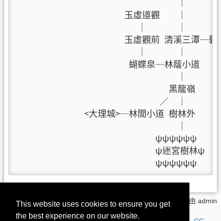
                                    ｜        
                        玉虛道觀    ｜        
                           ｜       ｜        
                        玉虛觀前 清溪
                           ｜       ｜

                         蝴蝶泉─林蔭小道

                                    ｜

                                  黑龍嶺

                                ／  ｜

               <大理城>─林間小道 樹林外

                                    ｜

                               ψψψψψψ

                               ψ迷宮樹林ψ

                               ψψψψψψ
map_dalic.txt
· 上一次變更:
2018/05/27 14:11
由
admin
This website uses cookies to ensure you get
the best experience on our website.
若無特別註明，本 wiki 上的內容都是採用以下授權方式：
CC