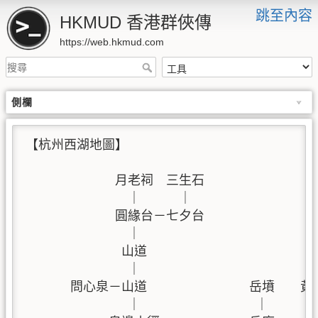
跳至內容
HKMUD 香港群俠傳
https://web.hkmud.com
側欄
【杭州西湖地圖】

              月老祠  三生石

                ｜      ｜

              圓緣台－七夕台

                ｜

               山道                         
                ｜                           
       問心泉－山道                岳墳    
                ｜                  ｜       