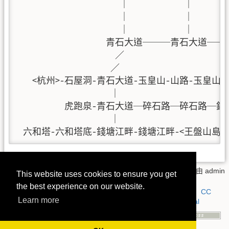
                      ｜            ｜        
                      ｜            ｜      
                      ｜            ｜       
                   青石大道───青石大道
                     ／                      
                    ／                     
   <杭州>-石屋洞-青石大道-玉皇山-山路-玉皇山頂
                    ｜

          虎跑泉-青石大道─碎石路─碎石路─銅
                    ｜

 六和塔-六和塔底-錢塘江畔-錢塘江畔-<王盤山島>
map_xihu.txt
· 上一次變更:
2018/05/27 10:56
由
admin
This website uses cookies to ensure you get
the best experience on our website.
若無特別註明，本 wiki 上的內容都是採用以下授權方式：
CC
Learn more
Attribution-Noncommercial-Share Alike 4.0 International