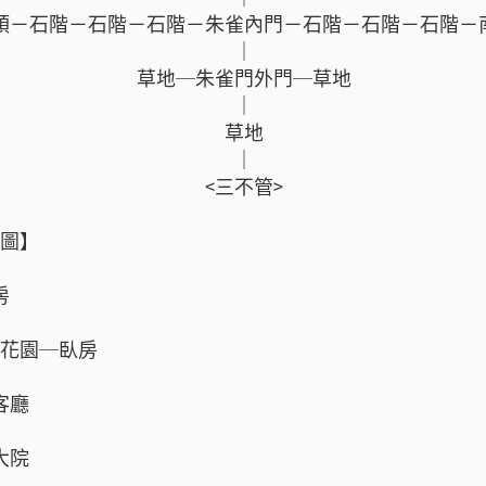
 南城頭－石階－石階－石階－朱雀內門－石階－石階－石階－南
                        ｜

                 草地─朱雀門外門─草地

                        ｜

                        草地

                        ｜

                      <三不管>

圖】



花園─臥房

客廳

大院
