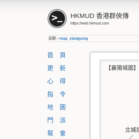
HKMUD 香港群俠傳
https://web.hkmud.com
足跡:
map_xiangyang
•
首 頁
【襄陽城圖】

更 新
心 得
           
            
指 令
           
           
地 圖
         
門 派
            
      
幫 會
        ／  