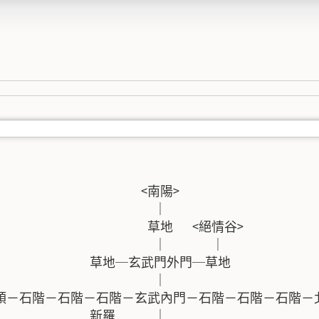
                       <南陽>

                        ｜

                        草地   <絕情谷>

                         ｜       ｜

                 草地─玄武門外門─草地

                        ｜

 北城頭－石階－石階－石階－玄武內門－石階－石階－石階－北
              新羅      ｜                        