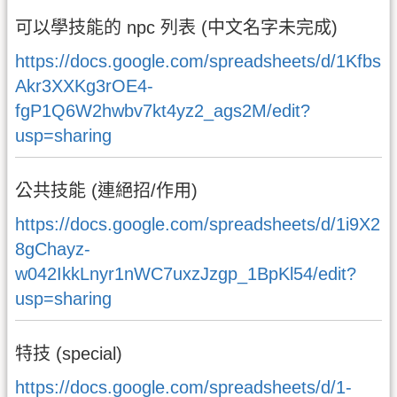
可以學技能的 npc 列表 (中文名字未完成)
https://docs.google.com/spreadsheets/d/1Kfbs
Akr3XXKg3rOE4-
fgP1Q6W2hwbv7kt4yz2_ags2M/edit?
usp=sharing
公共技能 (連絕招/作用)
https://docs.google.com/spreadsheets/d/1i9X2
8gChayz-
w042IkkLnyr1nWC7uxzJzgp_1BpKl54/edit?
usp=sharing
特技 (special)
https://docs.google.com/spreadsheets/d/1-