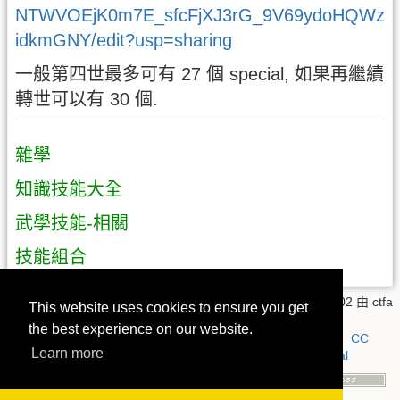
NTWVOEjK0m7E_sfcFjXJ3rG_9V69ydoHQWz
idkmGNY/edit?usp=sharing
一般第四世最多可有 27 個 special, 如果再繼續
轉世可以有 30 個.
雜學
知識技能大全
武學技能-相關
技能組合
技能.txt
· 上一次變更:
2025/08/25 16:02
由
ctfa
This website uses cookies to ensure you get
the best experience on our website.
若無特別註明，本 wiki 上的內容都是採用以下授權方式：
CC
Learn more
Attribution-Noncommercial-Share Alike 4.0 International