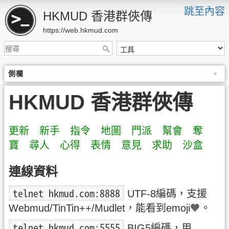
跳至內容
HKMUD 香港群俠傳
https://web.hkmud.com
側欄
HKMUD 香港群俠傳
更新
新手
指令
地圖
門派
幫會
奪
寶
尋人
心得
表情
意見
求助
沙盒
連線資料
telnet hkmud.com:8888
UTF-8編碼，支援
Webmud/TinTin++/Mudlet，能看到emoji🧡。
telnet hkmud.com:5555
BIG5編碼，用